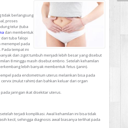
 tidak berlangsung
al, proses
ung telur (tuba
ma
dan membentuk
 dari tuba falopi
kan menempel pada
 Pada tempat ini
h banyak dan zigot tumbuh menjadi lebih besar yang disebut
amilan 8 minggu masih disebut embrio. Setelah kehamilan
 berkembang lebih banyak membentuk fetus (janin).
nempel pada endometrium uterus melainkan bisa pada
), cervix (mulut rahim) dan bahkan keluar dari organ
ada jaringan ikat disekitar uterus.
etelah terjadi komplikasi. Awal kehamilan ini bisa tidak
ih kecil, sehingga diagnosis awal biasanya terlihat pada