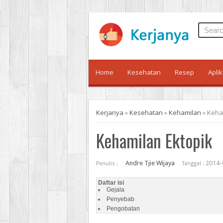
Home
Kesehatan
Resep
Aplik
Kerjanya
»
Kesehatan
»
Kehamilan
»
Keha
Kehamilan Ektopik
Andre Tjie Wijaya
2014-
Penulis :
Tanggal :
Daftar isi
Gejala
Penyebab
Pengobatan