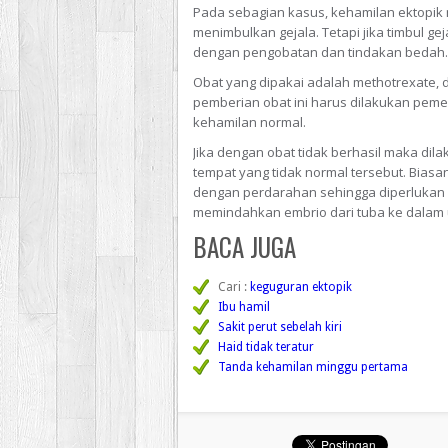
Pada sebagian kasus, kehamilan ektopik
menimbulkan gejala. Tetapi jika timbul gej
dengan pengobatan dan tindakan bedah.
Obat yang dipakai adalah methotrexate,
pemberian obat ini harus dilakukan pem
kehamilan normal.
Jika dengan obat tidak berhasil maka dil
tempat yang tidak normal tersebut. Biasa
dengan perdarahan sehingga diperlukan p
memindahkan embrio dari tuba ke dalam
BACA JUGA
Cari :
keguguran ektopik
Ibu hamil
Sakit perut sebelah kiri
Haid tidak teratur
Tanda kehamilan minggu pertama