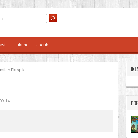
asi
Hukum
Unduh
IKL
milan Ektopik
09-14
PO