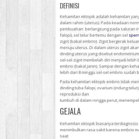
DEFINISI
Kehamilan ektopik adalah kehamilan yang
dalam rahim (uterus). Pada keadaan norm
pembuahan berlangsung pada saluran ind
falopi), sel telur bertemu dengan sel
sper
zigot (bakal embrio). Zigot bergerak keluar
menuju uterus. Di dalam uterus zigot a
dinding uterus yang disebut endometrium.
sel-sel zigot membelah diri menjadi lebi
embrio (bakal janin). Sampai dengan keh
lebih dari 8 minggu sel-sel embrio sudah
Pada kehamilan ektopik embrio tidak me
dinding tuba falopi, ovarium (indung telur
reproduksi dan
tumbuh di dalam rongga perut, menempel p
GEJALA
Kehamilan ektopik biasanya terdiagnosis s
menimbulkan rasa sakit karena embrio mas
saat