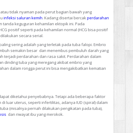
it atau tidak nyaman pada perut bagian bawah yang
au
infeksi saluran kemih
. Kadang disertai bercak
perdarahan
tanda keguguran kehamilan ektopik ini. Pada
HCG positif seperti pada kehamilan normal (HCG bisa positif
ilakukan secara serial.
aling sering adalah yang terletak pada tuba falopi. Embrio
 tumbuh semakin besar dan menembus pembuluh darah yang
lah terjadi perdarahan dan rasa sakit. Perdarahan dalam
dan dinding tuba yang meregang akibat embrio yang
han dalam rongga perut ini bisa mengakibatkan kematian
 dapat diketahui penyebabnya. Tetapi ada beberapa faktor
luar uterus, seperti infertilitas, adanya IUD (spiral) dalam
 tuba (misalnya pernah dilakukan pengikatan pada tuba),
osis
dan riwayat ibu yang merokok.