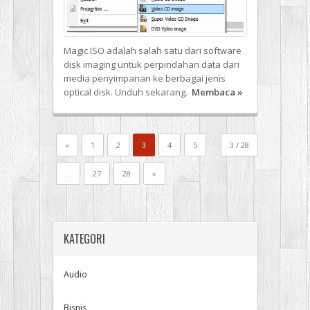
Magic ISO adalah salah satu dari software
disk imaging untuk perpindahan data dari
media penyimpanan ke berbagai jenis
optical disk. Unduh sekarang.
Membaca
»
«
1
2
3
4
5
3 / 28
...
27
28
»
KATEGORI
Audio
Bisnis