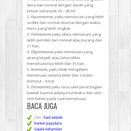
lama dari normal dengan darah yang
keluar sebanyak 26 – 40 ml;
Hipomenorea
, yaitu menstruasi yang lebih
sedikit dari normal disertai dengan waktu
mens yang lebih singkat;
Polimenorea
yaitu siklus menstuasi yang
lebih pendek dari normal atau kurang dari
21 hari;
Oligomenorea
yaitu menstuasi yang
jarang terjadi atau lama siklus
menstruasinya lebih dari 35 hari;
Amenorea
, yaitu tidak mengalami
menstruasi selama lebih dari 3 bulan
berturut – turut;
Dismenorea
yaitu rasa sakit perut bagian
bawah karena adanya kontraksi dari otot –
otot Rahim pada saat menstruasi.
BACA JUGA
Cari :
haid adalah
Kanker payudara
Gejala kehamilan