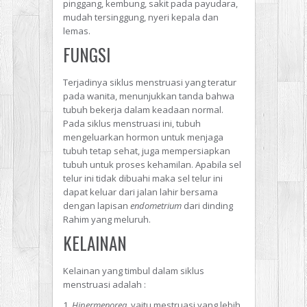
pinggang, kembung, sakit pada payudara,
mudah tersinggung, nyeri kepala dan
lemas.
FUNGSI
Terjadinya siklus menstruasi yang teratur
pada wanita, menunjukkan tanda bahwa
tubuh bekerja dalam keadaan normal.
Pada siklus menstruasi ini, tubuh
mengeluarkan hormon untuk menjaga
tubuh tetap sehat, juga mempersiapkan
tubuh untuk proses kehamilan. Apabila sel
telur ini tidak dibuahi maka sel telur ini
dapat keluar dari jalan lahir bersama
dengan lapisan
endometrium
dari dinding
Rahim yang meluruh.
KELAINAN
Kelainan yang timbul dalam siklus
menstruasi adalah :
Hipermenorea
, yaitu mestruasi yang lebih