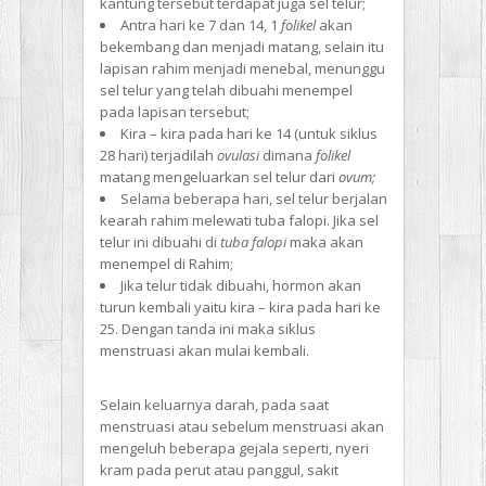
kantung tersebut terdapat juga sel telur;
Antra hari ke 7 dan 14, 1
folikel
akan
bekembang dan menjadi matang, selain itu
lapisan rahim menjadi menebal, menunggu
sel telur yang telah dibuahi menempel
pada lapisan tersebut;
Kira – kira pada hari ke 14 (untuk siklus
28 hari) terjadilah
ovulasi
dimana
folikel
matang mengeluarkan sel telur dari
ovum;
Selama beberapa hari, sel telur berjalan
kearah rahim melewati tuba falopi. Jika sel
telur ini dibuahi di
tuba falopi
maka akan
menempel di Rahim;
Jika telur tidak dibuahi, hormon akan
turun kembali yaitu kira – kira pada hari ke
25. Dengan tanda ini maka siklus
menstruasi akan mulai kembali.
Selain keluarnya darah, pada saat
menstruasi atau sebelum menstruasi akan
mengeluh beberapa gejala seperti, nyeri
kram pada perut atau panggul, sakit