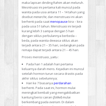
maka lapisan dinding Rahim akan meluruh.
Mesntruasi ini pertama kali muncul pada
wanita pada usia antara 11 – 14 tahun yang
disebut
menarche
, dan menstruasi ini akan
berhenti pada saat
menopause
kira – kira
pada usia 51 tahun. Menstruasi ini terjadi
kurang lebih 3 sampai dengan 5 hari
dengan siklus perbulannya berbeda –
beda, pada wanita dewasa siklus akan
terjadi antara 21 – 35 hari, sedangkan pada
remaja dapat terjadi antara 21 – 45 hari.
Proses menstruasi, yaitu :
Pada hari 1 adalah hari pertama
keluarnya darah mens. Kejadian ini muncul
setelah hormon turun secara drastis pada
akhir siklus sebelumnya;
Hari ke 7 biasanya
perdarahan
berhenti. Pada saat ini, hormon mulai
meningkat kembali yang mengakibatkan
kantung berisi cairan (
folikel
) mulai
berkembang pada
ovarium
. Di dalam