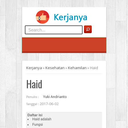
Kerjanya
»
Kesehatan
»
Kehamilan
»
Haid
Haid
Yuki Andrianto
Penulis :
2017-06-02
Tanggal :
Daftar isi
Haid adalah
Fungsi