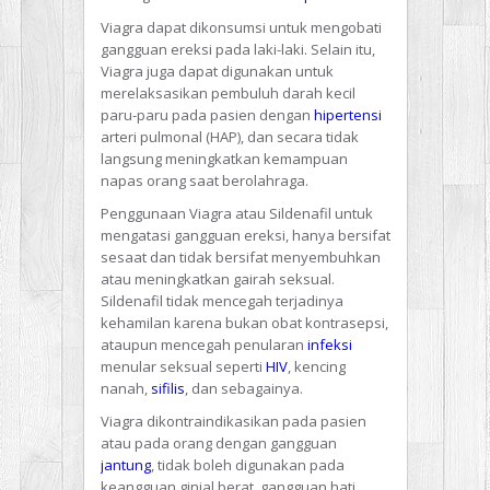
Viagra dapat dikonsumsi untuk mengobati
gangguan ereksi pada laki-laki. Selain itu,
Viagra juga dapat digunakan untuk
merelaksasikan pembuluh darah kecil
paru-paru pada pasien dengan
hipertensi
arteri pulmonal (HAP), dan secara tidak
langsung meningkatkan kemampuan
napas orang saat berolahraga.
Penggunaan Viagra atau Sildenafil untuk
mengatasi gangguan ereksi, hanya bersifat
sesaat dan tidak bersifat menyembuhkan
atau meningkatkan gairah seksual.
Sildenafil tidak mencegah terjadinya
kehamilan karena bukan obat kontrasepsi,
ataupun mencegah penularan
infeksi
menular seksual seperti
HIV
, kencing
nanah,
sifilis
, dan sebagainya.
Viagra dikontraindikasikan pada pasien
atau pada orang dengan gangguan
jantung
, tidak boleh digunakan pada
keangguan ginjal berat, gangguan hati