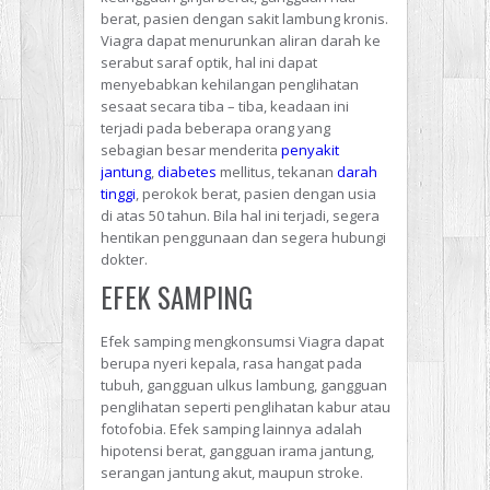
berat, pasien dengan sakit lambung kronis.
Viagra dapat menurunkan aliran darah ke
serabut saraf optik, hal ini dapat
menyebabkan kehilangan penglihatan
sesaat secara tiba – tiba, keadaan ini
terjadi pada beberapa orang yang
sebagian besar menderita
penyakit
jantung
,
diabetes
mellitus, tekanan
darah
tinggi
, perokok berat, pasien dengan usia
di atas 50 tahun. Bila hal ini terjadi, segera
hentikan penggunaan dan segera hubungi
dokter.
EFEK SAMPING
Efek samping mengkonsumsi Viagra dapat
berupa nyeri kepala, rasa hangat pada
tubuh, gangguan ulkus lambung, gangguan
penglihatan seperti penglihatan kabur atau
fotofobia. Efek samping lainnya adalah
hipotensi berat, gangguan irama jantung,
serangan jantung akut, maupun stroke.