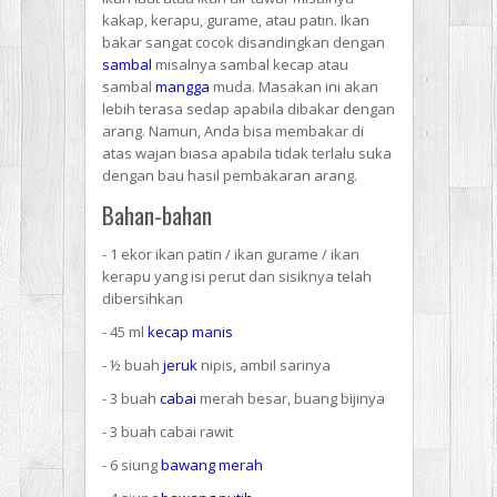
kakap, kerapu, gurame, atau patin. Ikan
bakar sangat cocok disandingkan dengan
sambal
misalnya sambal kecap atau
sambal
mangga
muda. Masakan ini akan
lebih terasa sedap apabila dibakar dengan
arang. Namun, Anda bisa membakar di
atas wajan biasa apabila tidak terlalu suka
dengan bau hasil pembakaran arang.
Bahan-bahan
- 1 ekor ikan patin / ikan gurame / ikan
kerapu yang
isi perut dan sisiknya
telah
dibersihkan
- 45 ml
kecap manis
-
½
buah
jeruk
nipis, ambil sarinya
- 3 buah
cabai
merah besar, buang bijinya
- 3 buah cabai rawit
- 6 siung
bawang merah