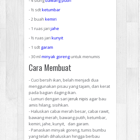
- 4 siung
bawang putih
- ½ sdt
ketumbar
- 2 buah
kemiri
- 1 ruas jari
jahe
- ½ ruas jari
kunyit
- 1 sdt
garam
- 30 ml
minyak goreng
untuk menumis
Cara Membuat
- Cuci bersih ikan, belah menjadi dua
menggunakan pisau yang tajam, dan kerat
pada bagian daging ikan.
- Lumuri dengan sari
jeruk nipis
agar bau
amis hilang, sisihkan.
- Haluskan cabai merah besar, cabai rawit,
bawang merah, bawang putih, ketumbar,
kemiri, jahe, kunyit, dan garam.
- Panaskan minyak goreng, tumis bumbu
yang telah dihaluskan hingga berbau