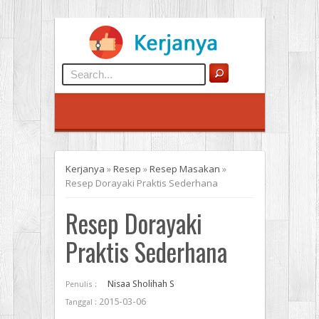
Kerjanya
»
Resep
»
Resep Masakan
»
Resep Dorayaki Praktis Sederhana
Resep Dorayaki
Praktis Sederhana
Nisaa Sholihah S
Penulis :
2015-03-06
Tanggal :