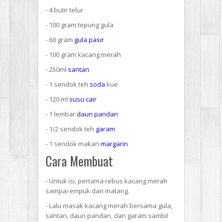
- 4 butir telur
- 100 gram tepung gula
- 60 gram
gula pasir
- 100 gram kacang merah
- 250ml
santan
- 1 sendok teh
soda
kue
- 120 ml
susu cair
- 1 lembar
daun pandan
- 1/2 sendok teh
garam
- 1 sendok makan
margarin
Cara Membuat
- Untuk isi, pertama rebus kacang merah
sampai empuk dan matang.
- Lalu masak kacang merah bersama gula,
santan, daun pandan, dan garam sambil