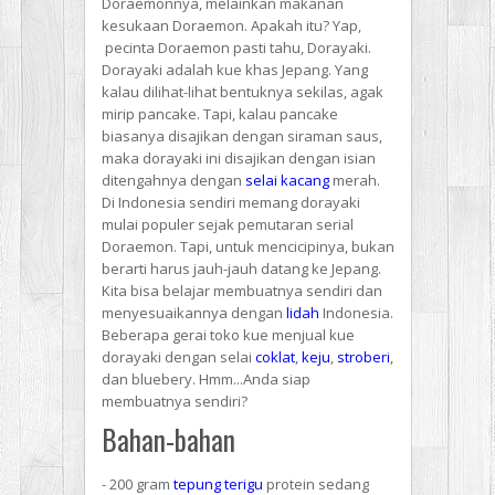
Doraemonnya, melainkan makanan
kesukaan Doraemon. Apakah itu? Yap,
pecinta Doraemon pasti tahu, Dorayaki.
Dorayaki adalah kue khas Jepang. Yang
kalau dilihat-lihat bentuknya sekilas, agak
mirip pancake. Tapi, kalau pancake
biasanya disajikan dengan siraman saus,
maka dorayaki ini disajikan dengan isian
ditengahnya dengan
selai
kacang
merah.
Di Indonesia sendiri memang dorayaki
mulai populer sejak pemutaran serial
Doraemon. Tapi, untuk mencicipinya, bukan
berarti harus jauh-jauh datang ke Jepang.
Kita bisa belajar membuatnya sendiri dan
menyesuaikannya dengan
lidah
Indonesia.
Beberapa gerai toko kue menjual kue
dorayaki dengan selai
coklat
,
keju
,
stroberi
,
dan bluebery. Hmm...Anda siap
membuatnya sendiri?
Bahan-bahan
- 200 gram
tepung terigu
protein sedang